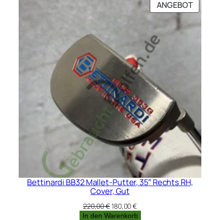
PRODU
ANGEBOT
IM
ANGEB
Bettinardi BB32 Mallet-Putter, 35″ Rechts RH,
Cover, Gut
Ursprünglicher
Aktueller
220,00
€
180,00
€
Preis
Preis
In den Warenkorb