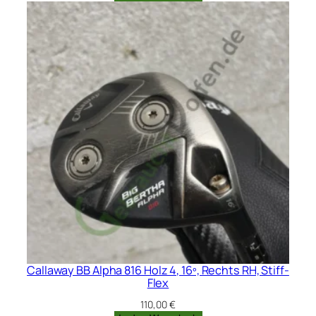
war:
ist:
220,00 €
180,00 €.
Callaway BB Alpha 816 Holz 4, 16º, Rechts RH, Stiff-
Flex
110,00
€