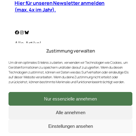
Hier für unseren Newsletter anmelden
(max. 4x im Jahr).
Facebook
Instagram
Bluesky
Alle Artikel
Warenkorb
Zustimmung verwalten
Mein Konto
Um dir ein optimales Erlebnis zu bieten, verwenden wir Technologien wie Cookies, um
Unser Golf-Blog
Geräteinformationen zu speichern und/oder darauf zuzugreifen. Wenn du diesen
Kontakt
Technologien zustimmst, können wir Daten wie das Surfverhalten oder eindeutige IDs
auf dieser Website verarbeiten. Wenn du deine Zustimmung nicht erteilst oder
AGBs
zurückziehst, können bestimmte Merkmale und Funktionen beeinträchtigt werden.
Datenschutz
Impressum
Nur essenzielle annehmen
Versand & Rückgaben
Widerrufsbutton
Alle annehmen
Einstellungen ansehen
2026 © GebrauchtGolfen.de