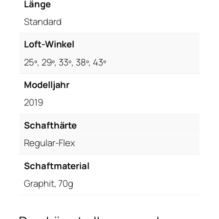
,
Länge
R
Standard
e
g
Loft-Winkel
u
l
25º, 29º, 33º, 38º, 43º
a
Modelljahr
r
-
2019
F
l
Schafthärte
e
Regular-Flex
x
,
Schaftmaterial
S
Graphit, 70g
t
e
e