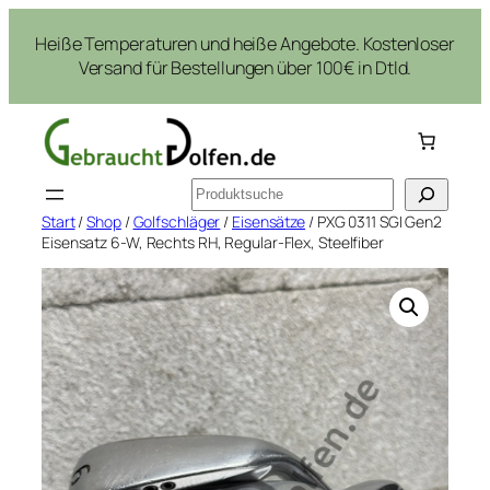
Zum
Heiße Temperaturen und heiße Angebote. Kostenloser
Inhalt
Versand für Bestellungen über 100€ in Dtld.
springen
Suchen
Start
/
Shop
/
Golfschläger
/
Eisensätze
/ PXG 0311 SGI Gen2
Eisensatz 6-W, Rechts RH, Regular-Flex, Steelfiber