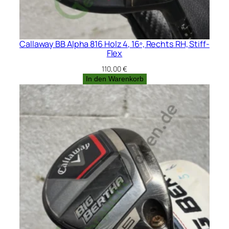
Callaway BB Alpha 816 Holz 4, 16º, Rechts RH, Stiff-
Flex
110,00
€
In den Warenkorb