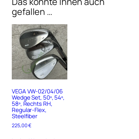
Das könnte Ihnen auch
l
f
gefallen …
i
b
e
r
M
e
n
g
e
VEGA VW-02/04/06
Wedge Set, 50º, 54º,
58º, Rechts RH,
Regular-Flex,
Steelfiber
225,00
€