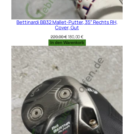
Bettinardi BB32 Mallet-Putter, 35″ Rechts RH,
Cover, Gut
Ursprünglicher
Aktueller
220,00
€
180,00
€
Preis
Preis
In den Warenkorb
war:
ist:
220,00 €
180,00 €.