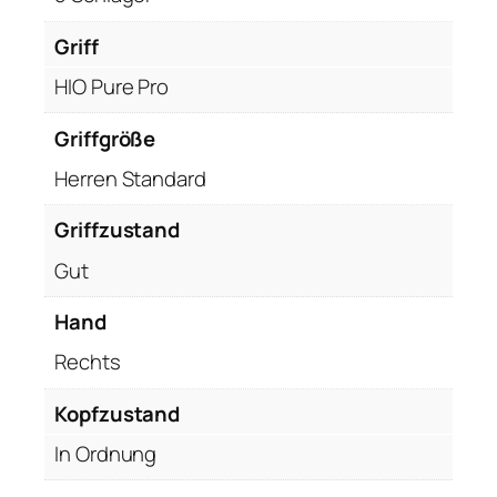
n
Griff
s
a
HIO Pure Pro
t
z
Griffgröße
6
Herren Standard
-
W
Griffzustand
,
Gut
R
e
Hand
c
h
Rechts
t
Kopfzustand
s
R
In Ordnung
H