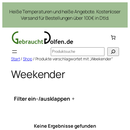
Zum
Heiße Temperaturen und heiße Angebote. Kostenloser
Inhalt
Versand für Bestellungen über 100€ in Dtld.
springen
Suchen
Start
/
Shop
/ Produkte verschlagwortet mit „Weekender“
Weekender
Filter ein-/ausklappen
+
Keine Ergebnisse gefunden