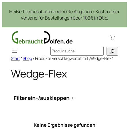
Zum
Heiße Temperaturen und heiße Angebote. Kostenloser
Inhalt
Versand für Bestellungen über 100€ in Dtld.
springen
Suchen
Start
/
Shop
/ Produkte verschlagwortet mit „Wedge-Flex“
Wedge-Flex
Filter ein-/ausklappen
+
Keine Ergebnisse gefunden