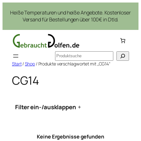
Zum
Heiße Temperaturen und heiße Angebote. Kostenloser
Inhalt
Versand für Bestellungen über 100€ in Dtld.
springen
Suchen
Start
/
Shop
/ Produkte verschlagwortet mit „CG14“
CG14
Filter ein-/ausklappen
+
Keine Ergebnisse gefunden