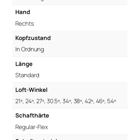
Hand
Rechts
Kopfzustand
In Ordnung
Länge
Standard
Loft-Winkel
21º, 24º, 27º, 30.5º, 34º, 38º, 42º, 46º, 54º
Schafthärte
Regular-Flex