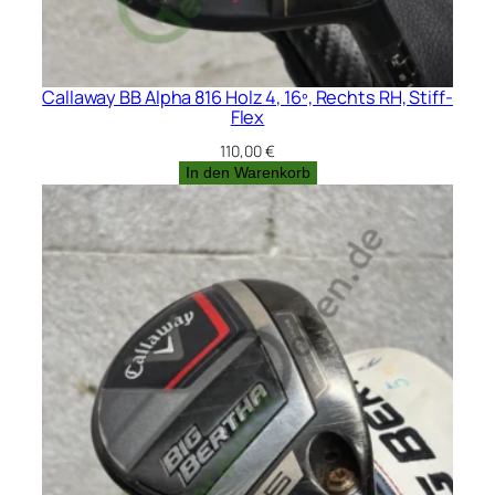
Callaway BB Alpha 816 Holz 4, 16º, Rechts RH, Stiff-
Flex
110,00
€
In den Warenkorb