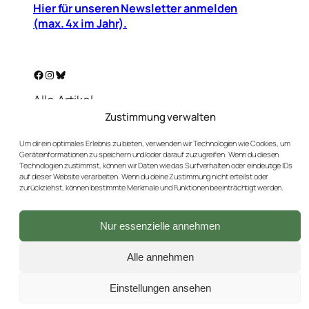
Hier für unseren Newsletter anmelden
(max. 4x im Jahr).
Facebook
Instagram
Bluesky
Alle Artikel
Warenkorb
Zustimmung verwalten
Mein Konto
Um dir ein optimales Erlebnis zu bieten, verwenden wir Technologien wie Cookies, um
Unser Golf-Blog
Geräteinformationen zu speichern und/oder darauf zuzugreifen. Wenn du diesen
Technologien zustimmst, können wir Daten wie das Surfverhalten oder eindeutige IDs
Kontakt
auf dieser Website verarbeiten. Wenn du deine Zustimmung nicht erteilst oder
AGBs
zurückziehst, können bestimmte Merkmale und Funktionen beeinträchtigt werden.
Datenschutz
Impressum
Nur essenzielle annehmen
Versand & Rückgaben
Widerrufsbutton
Alle annehmen
Einstellungen ansehen
2026 © GebrauchtGolfen.de