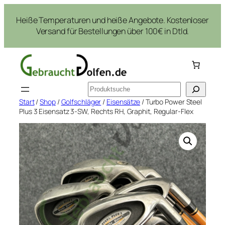
Zum
Heiße Temperaturen und heiße Angebote. Kostenloser
Inhalt
Versand für Bestellungen über 100€ in Dtld.
springen
Suchen
Start
/
Shop
/
Golfschläger
/
Eisensätze
/ Turbo Power Steel
Plus 3 Eisensatz 3-SW, Rechts RH, Graphit, Regular-Flex