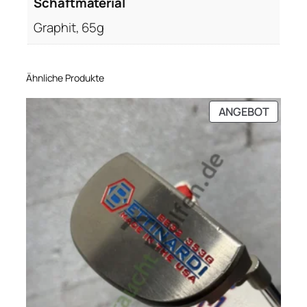
Schaftmaterial
Graphit, 65g
Ähnliche Produkte
PRODU
ANGEBOT
IM
ANGEB