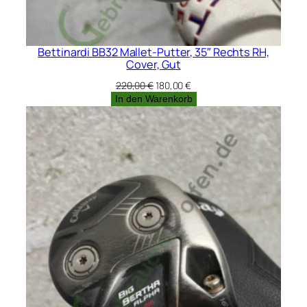
Bettinardi BB32 Mallet-Putter, 35″ Rechts RH,
Cover, Gut
Ursprünglicher
Aktueller
220,00
€
180,00
€
Preis
Preis
In den Warenkorb
war:
ist:
220,00 €
180,00 €.