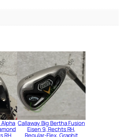
 Alpha
Callaway Big Bertha Fusion
iamond
Eisen 9, Rechts RH,
ts RH
Regular-Flex, Graphit