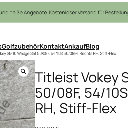
nd heiße Angebote. Kostenloser Versand für Bestellung
s
Golfzubehör
Kontakt
Ankauf
Blog
Vokey SM10 Wedge Set 50/08F, 54/10S 60/08M, Rechts RH, Stiff-Flex
Titleist Vokey
50/08F, 54/10
RH, Stiff-Flex