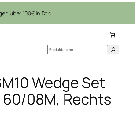
en über 100€ in Dtld.
Suchen
 SM10 Wedge Set
S 60/08M, Rechts