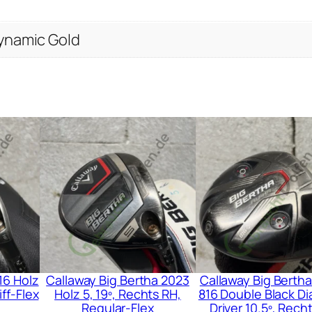
ynamic Gold
16 Holz
Callaway Big Bertha 2023
Callaway Big Bertha
iff-Flex
Holz 5, 19º, Rechts RH,
816 Double Black D
Regular-Flex
Driver 10.5º, Rech