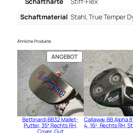
Schafthärte
Stiff-Flex
Schaftmaterial
Stahl, True Temper D
Ähnliche Produkte
PRODUKT
ANGEBOT
IM
ANGEBOT
Bettinardi BB32 Mallet-
Callaway BB Alpha 8
Putter, 35″ Rechts RH,
4, 16º, Rechts RH, St
Cover, Gut