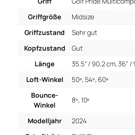
Griff
Golf Pride Multicom
Griffgröße
Midsize
Griffzustand
Sehr gut
Kopfzustand
Gut
Länge
35.5" / 90,2 cm, 36" /
Loft-Winkel
50º, 54º, 60º
Bounce-
8º, 10º
Winkel
Modelljahr
2024