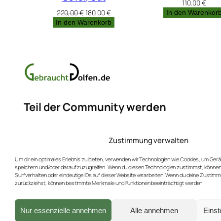
110,00
€
Ursprünglicher
Aktueller
220,00
€
180,00
€
In den Warenkor
Preis
Preis
In den Warenkorb
war:
ist:
220,00 €
180,00 €.
Teil der Community werden
Erfahren Sie mehr über neue Produkte und Rabat
Zustimmung verwalten
Hier für unseren Newsletter anmelden (max. 4x
Um dir ein optimales Erlebnis zu bieten, verwenden wir Technologien wie Cookies, um Ger
speichern und/oder darauf zuzugreifen. Wenn du diesen Technologien zustimmst, können
Surfverhalten oder eindeutige IDs auf dieser Website verarbeiten. Wenn du deine Zustimmu
zurückziehst, können bestimmte Merkmale und Funktionen beeinträchtigt werden.
Facebook
Instagram
Bluesky
Nur essenzielle annehmen
Alle annehmen
Einst