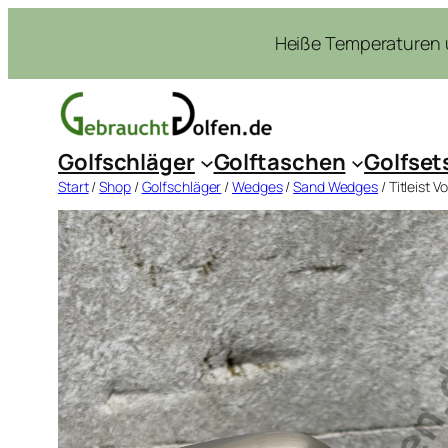
Zum
Heiße Temperaturen u
Inhalt
springen
Golfschläger
Golftaschen
Golfset
Start
/
Shop
/
Golfschläger
/
Wedges
/
Sand Wedges
/ Titleist 