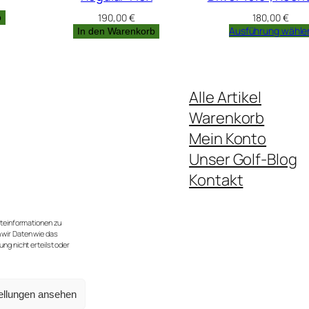
190,00
€
180,00
€
b
Ausführung wähle
In den Warenkorb
Alle Artikel
Warenkorb
Mein Konto
Unser Golf-Blog
Kontakt
te.
 im Jahr).
äteinformationen zu
 wir Daten wie das
ng nicht erteilst oder
ellungen ansehen