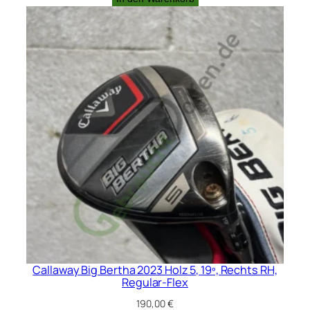
war:
ist:
220,00 €
180,00 €.
Callaway Big Bertha 2023 Holz 5, 19º, Rechts RH,
Regular-Flex
190,00
€