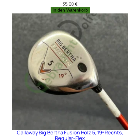
35,00
€
In den Warenkorb
Callaway Big Bertha Fusion Holz 5, 19º Rechts,
Regular-Flex