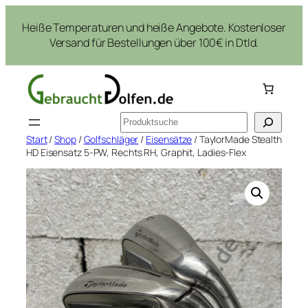
Zum
Heiße Temperaturen und heiße Angebote. Kostenloser
Inhalt
Versand für Bestellungen über 100€ in Dtld.
springen
Suchen
Start
/
Shop
/
Golfschläger
/
Eisensätze
/ TaylorMade Stealth
HD Eisensatz 5-PW, Rechts RH, Graphit, Ladies-Flex