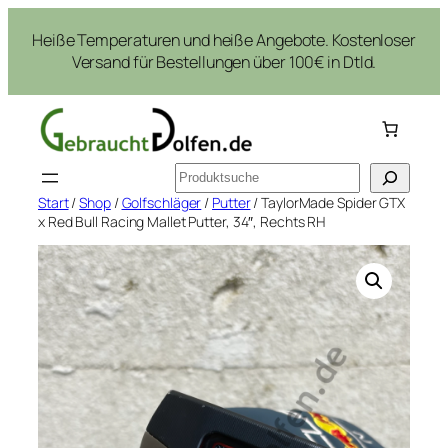
Zum
Heiße Temperaturen und heiße Angebote. Kostenloser
Inhalt
Versand für Bestellungen über 100€ in Dtld.
springen
Suchen
Start
/
Shop
/
Golfschläger
/
Putter
/ TaylorMade Spider GTX
x Red Bull Racing Mallet Putter, 34″, Rechts RH