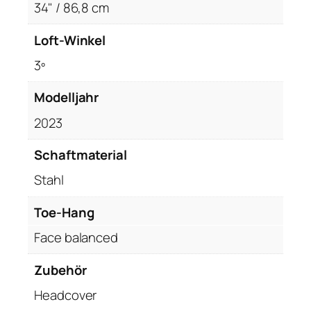
M
34" / 86,8 cm
a
l
Loft-Winkel
l
3º
e
t
Modelljahr
P
u
2023
t
Schaftmaterial
t
e
Stahl
r
,
Toe-Hang
3
Face balanced
4
"
Zubehör
,
Headcover
R