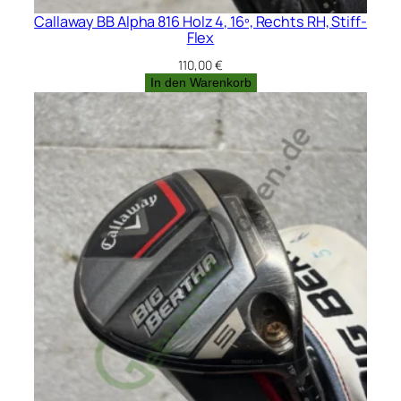
Callaway BB Alpha 816 Holz 4, 16º, Rechts RH, Stiff-
Flex
110,00
€
In den Warenkorb