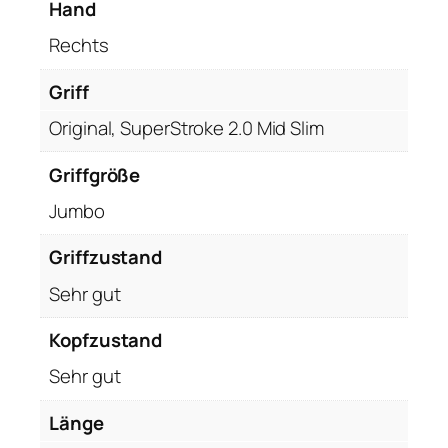
Hand
G
Rechts
T
X
Griff
x
R
Original, SuperStroke 2.0 Mid Slim
e
d
Griffgröße
B
Jumbo
u
l
Griffzustand
l
Sehr gut
R
a
Kopfzustand
c
i
Sehr gut
n
Länge
g