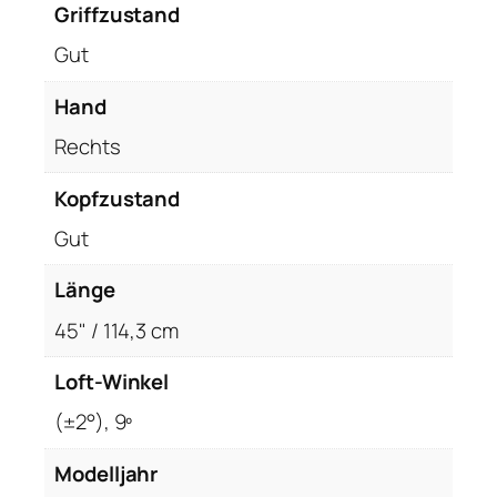
e
Griffzustand
c
Gut
h
t
Hand
s
Rechts
R
H
Kopfzustand
,
C
Gut
o
Länge
v
e
45" / 114,3 cm
r
M
Loft-Winkel
e
(±2°), 9º
n
g
Modelljahr
e