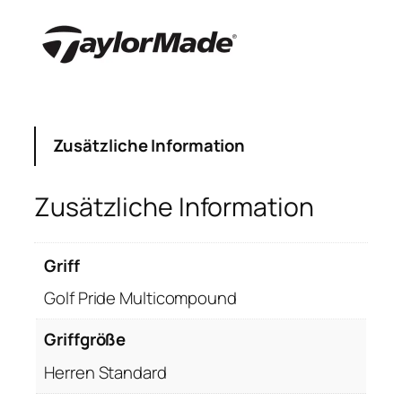
o
r
M
a
d
e
M
Zusätzliche Information
5
D
Zusätzliche Information
r
i
v
Griff
e
Golf Pride Multicompound
r
9
Griffgröße
º
,
Herren Standard
R