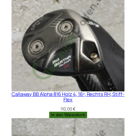
Callaway BB Alpha 816 Holz 4, 16º, Rechts RH, Stiff-
Flex
110,00
€
In den Warenkorb