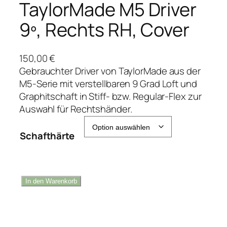
TaylorMade M5 Driver
9º, Rechts RH, Cover
150,00
€
Gebrauchter Driver von TaylorMade aus der
M5-Serie mit verstellbaren 9 Grad Loft und
Graphitschaft in Stiff- bzw. Regular-Flex zur
Auswahl für Rechtshänder.
Schafthärte
T
In den Warenkorb
a
y
l