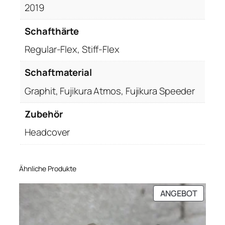
2019
Schafthärte
Regular-Flex, Stiff-Flex
Schaftmaterial
Graphit, Fujikura Atmos, Fujikura Speeder
Zubehör
Headcover
Ähnliche Produkte
PRODU
ANGEBOT
IM
ANGEB