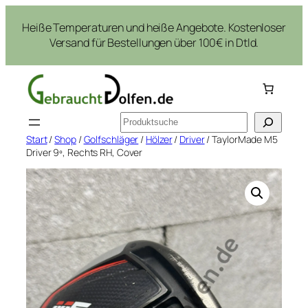
Zum
Heiße Temperaturen und heiße Angebote. Kostenloser
Inhalt
Versand für Bestellungen über 100€ in Dtld.
springen
Suchen
Start
/
Shop
/
Golfschläger
/
Hölzer
/
Driver
/ TaylorMade M5
Driver 9º, Rechts RH, Cover