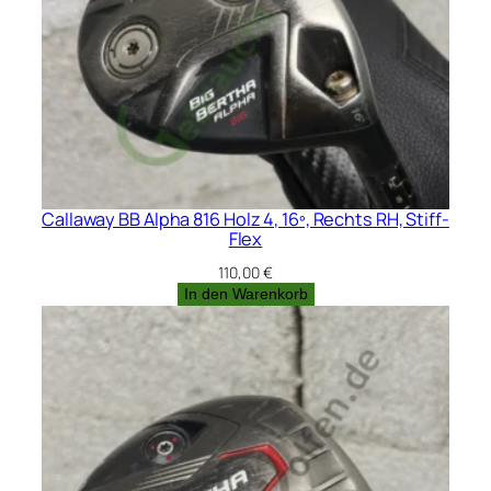
Callaway BB Alpha 816 Holz 4, 16º, Rechts RH, Stiff-
Flex
110,00
€
In den Warenkorb