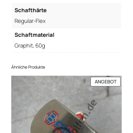
Schafthärte
Regular-Flex
Schaftmaterial
Graphit, 60g
Ähnliche Produkte
PRODU
ANGEBOT
IM
ANGEB