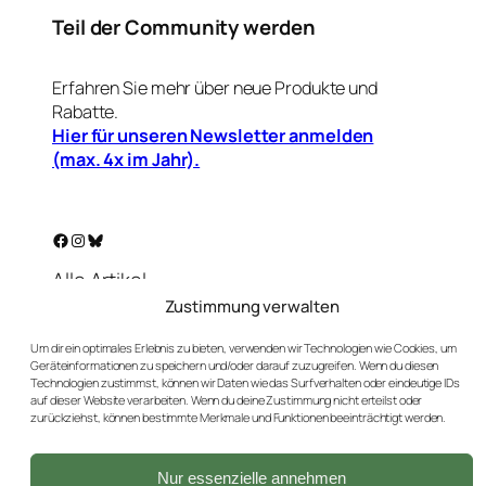
Teil der Community werden
Erfahren Sie mehr über neue Produkte und
Rabatte.
Hier für unseren Newsletter anmelden
(max. 4x im Jahr).
Facebook
Instagram
Bluesky
Alle Artikel
Warenkorb
Zustimmung verwalten
Mein Konto
Um dir ein optimales Erlebnis zu bieten, verwenden wir Technologien wie Cookies, um
Unser Golf-Blog
Geräteinformationen zu speichern und/oder darauf zuzugreifen. Wenn du diesen
Kontakt
Technologien zustimmst, können wir Daten wie das Surfverhalten oder eindeutige IDs
auf dieser Website verarbeiten. Wenn du deine Zustimmung nicht erteilst oder
AGBs
zurückziehst, können bestimmte Merkmale und Funktionen beeinträchtigt werden.
Datenschutz
Impressum
Nur essenzielle annehmen