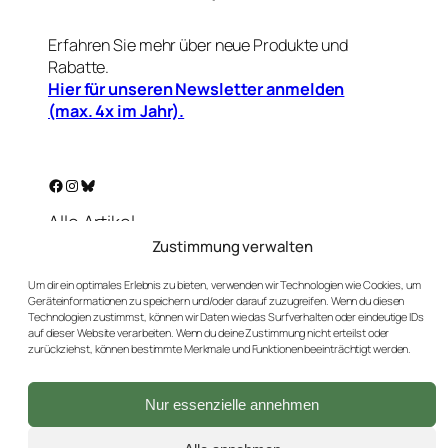
Erfahren Sie mehr über neue Produkte und
Rabatte.
Hier für unseren Newsletter anmelden
(max. 4x im Jahr).
Facebook
Instagram
Bluesky
Alle Artikel
Warenkorb
Zustimmung verwalten
Mein Konto
Um dir ein optimales Erlebnis zu bieten, verwenden wir Technologien wie Cookies, um
Unser Golf-Blog
Geräteinformationen zu speichern und/oder darauf zuzugreifen. Wenn du diesen
Technologien zustimmst, können wir Daten wie das Surfverhalten oder eindeutige IDs
Kontakt
auf dieser Website verarbeiten. Wenn du deine Zustimmung nicht erteilst oder
AGBs
zurückziehst, können bestimmte Merkmale und Funktionen beeinträchtigt werden.
Datenschutz
Impressum
Nur essenzielle annehmen
Versand & Rückgaben
Widerrufsbutton