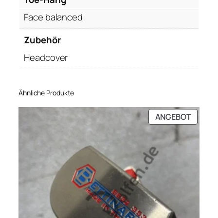
M
e
Face balanced
n
g
Zubehör
e
Headcover
Ähnliche Produkte
PRODU
ANGEBOT
IM
ANGEB