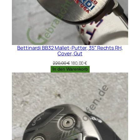
Bettinardi BB32 Mallet-Putter, 35″ Rechts RH,
Cover, Gut
Ursprünglicher
Aktueller
220,00
€
180,00
€
Preis
Preis
In den Warenkorb
war:
ist:
220,00 €
180,00 €.