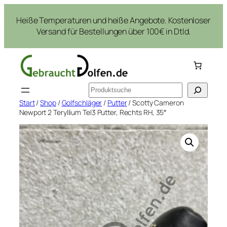
Zum
Heiße Temperaturen und heiße Angebote. Kostenloser
Inhalt
Versand für Bestellungen über 100€ in Dtld.
springen
Suchen
Start
/
Shop
/
Golfschläger
/
Putter
/ Scotty Cameron
Newport 2 Teryllium Tel3 Putter, Rechts RH, 35″