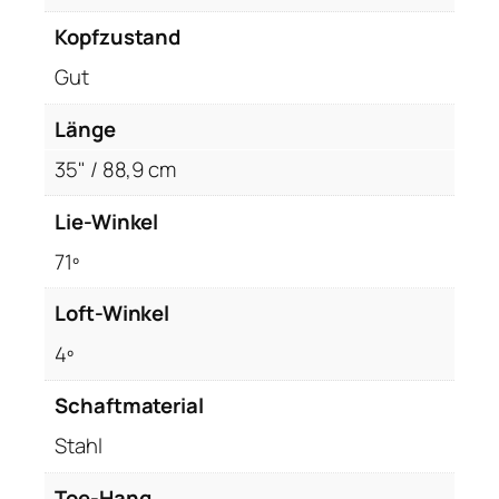
u
t
Kopfzustand
t
Gut
e
r
Länge
,
R
35" / 88,9 cm
e
Lie-Winkel
c
h
71º
t
s
Loft-Winkel
R
4º
H
,
Schaftmaterial
3
5
Stahl
"
Toe-Hang