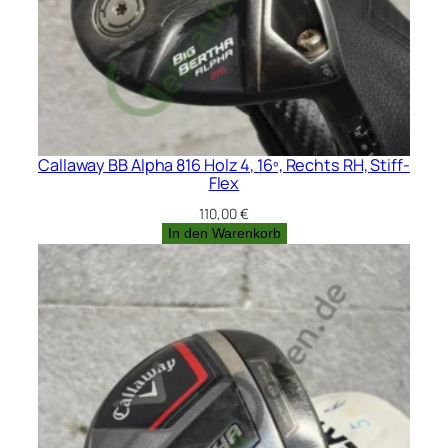
Callaway BB Alpha 816 Holz 4, 16º, Rechts RH, Stiff-
Flex
110,00
€
In den Warenkorb