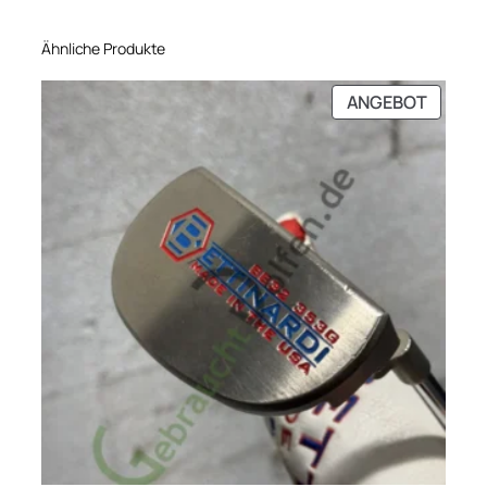
Ähnliche Produkte
PRODU
ANGEBOT
IM
ANGEB