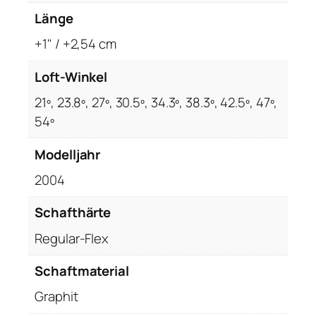
Länge
+1" / +2,54 cm
Loft-Winkel
21º, 23.8º, 27º, 30.5º, 34.3º, 38.3º, 42.5º, 47º,
54º
Modelljahr
2004
Schafthärte
Regular-Flex
Schaftmaterial
Graphit