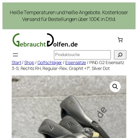
Zum
Heiße Temperaturen und heiße Angebote. Kostenloser
Inhalt
Versand für Bestellungen über 100€ in Dtld.
springen
Suchen
Start
/
Shop
/
Golfschläger
/
Eisensätze
/ PING G2 Eisensatz
3-S, Rechts RH, Regular-Flex, Graphit +1″, Silver Dot