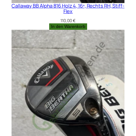
Callaway BB Alpha 816 Holz 4, 16º, Rechts RH, Stiff-
Flex
110,00
€
In den Warenkorb