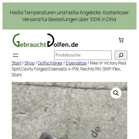
Zum
Heiße Temperaturen und heiße Angebote. Kostenloser
Inhalt
Versand für Bestellungen über 100€ in Dtld.
springen
Suchen
Start
/
Shop
/
Golfschläger
/
Eisensätze
/ Nike Vr Victory Red
Split Cavity Forged Eisensatz 4-PW, Rechts RH, Stiff-Flex,
Stahl