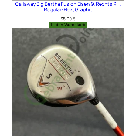
Callaway Big Bertha Fusion Eisen 9, Rechts RH,
Regular-Flex, Graphit
35,00
€
In den Warenkorb