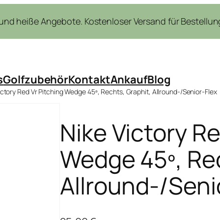
nd heiße Angebote. Kostenloser Versand für Bestellung
s
Golfzubehör
Kontakt
Ankauf
Blog
ictory Red Vr Pitching Wedge 45º, Rechts, Graphit, Allround-/Senior-Flex
Nike Victory Re
Wedge 45º, Rec
Allround-/Seni