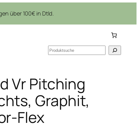
en über 100€ in Dtld.
Suchen
d Vr Pitching
hts, Graphit,
or-Flex