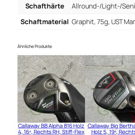
Schafthärte
Allround-/Light-/Sen
Schaftmaterial
Graphit, 75g, UST Ma
Ähnliche Produkte
Callaway BB Alpha 816 Holz
Callaway Big Berth
4, 16º, Rechts RH, Stiff-Flex
Holz 5, 19º, Recht