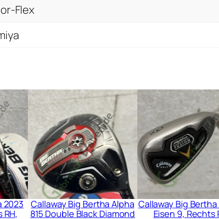
ior-Flex
miya
a 2023
Callaway Big Bertha Alpha
Callaway Big Bertha
s RH,
815 Double Black Diamond
Eisen 9, Rechts 