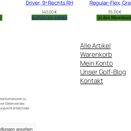
Driver, 9º Rechts RH
Regular-Flex, Gra
140,00
€
35,00
€
Ausführung wählen
b
In den Warenkor
Alle Artikel
Warenkorb
Mein Konto
Unser Golf-Blog
Kontakt
te.
 im Jahr).
äteinformationen zu
 wir Daten wie das
ng nicht erteilst oder
ellungen ansehen