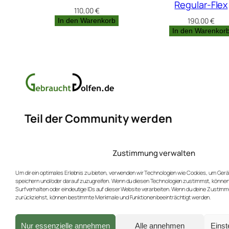
Regular-Flex
110,00
€
190,00
€
In den Warenkorb
In den Warenkor
Teil der Community werden
Erfahren Sie mehr über neue Produkte und Rabat
Zustimmung verwalten
Hier für unseren Newsletter anmelden (max. 4x
Um dir ein optimales Erlebnis zu bieten, verwenden wir Technologien wie Cookies, um Ger
speichern und/oder darauf zuzugreifen. Wenn du diesen Technologien zustimmst, können
Surfverhalten oder eindeutige IDs auf dieser Website verarbeiten. Wenn du deine Zustimmu
zurückziehst, können bestimmte Merkmale und Funktionen beeinträchtigt werden.
Facebook
Instagram
Bluesky
Nur essenzielle annehmen
Alle annehmen
Einst