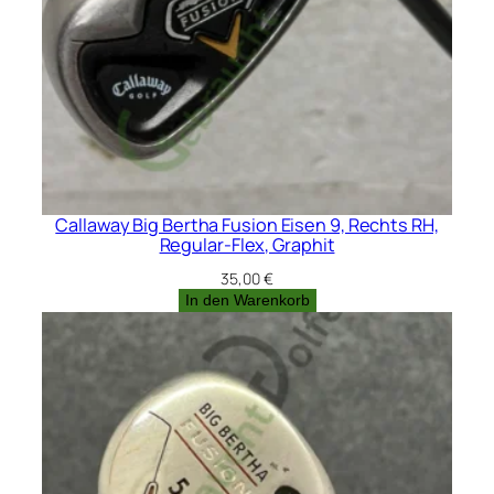
Callaway Big Bertha Fusion Eisen 9, Rechts RH,
Regular-Flex, Graphit
35,00
€
In den Warenkorb