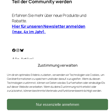
Teil der Community werden
Erfahren Sie mehr über neue Produkte und
Rabatte.
Hier für unseren Newsletter anmelden
(max. 4x im Jahr).
Facebook
Instagram
Bluesky
Alle Artikel
Warenkorb
Zustimmung verwalten
Mein Konto
Um dir ein optimales Erlebnis zu bieten, verwenden wir Technologien wie Cookies, um
Unser Golf-Blog
Geräteinformationen zu speichern und/oder darauf zuzugreifen. Wenn du diesen
Technologien zustimmst, können wir Daten wie das Surfverhalten oder eindeutige IDs
Kontakt
auf dieser Website verarbeiten. Wenn du deine Zustimmung nicht erteilst oder
AGBs
zurückziehst, können bestimmte Merkmale und Funktionen beeinträchtigt werden.
Datenschutz
Impressum
Nur essenzielle annehmen
Versand & Rückgaben