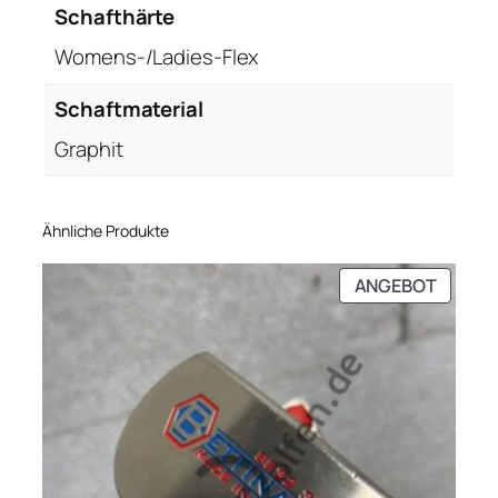
Schafthärte
F
l
Womens-/Ladies-Flex
e
x
Schaftmaterial
M
Graphit
e
n
g
Ähnliche Produkte
e
PRODU
ANGEBOT
IM
ANGEB