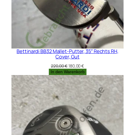
Bettinardi BB32 Mallet-Putter, 35″ Rechts RH,
Cover, Gut
Ursprünglicher
Aktueller
220,00
€
180,00
€
Preis
Preis
In den Warenkorb
war:
ist:
220,00 €
180,00 €.