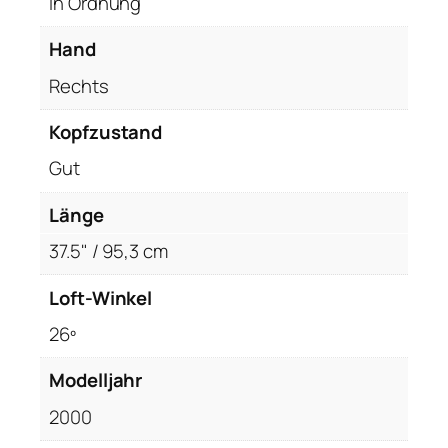
In Ordnung
R
H
Hand
,
Rechts
G
r
Kopfzustand
a
p
Gut
h
Länge
i
t
37.5" / 95,3 cm
,
L
Loft-Winkel
a
26º
d
i
Modelljahr
e
s
2000
-