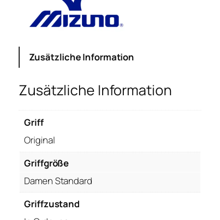
M
X
-
2
0
Zusätzliche Information
E
i
Zusätzliche Information
s
e
n
Griff
5
Original
,
R
Griffgröße
e
c
Damen Standard
h
t
Griffzustand
s