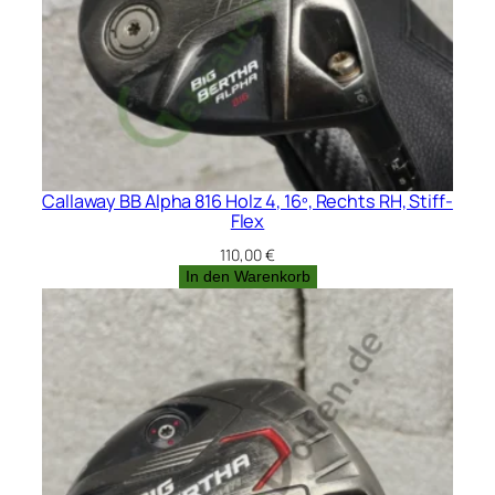
Callaway BB Alpha 816 Holz 4, 16º, Rechts RH, Stiff-
Flex
110,00
€
In den Warenkorb