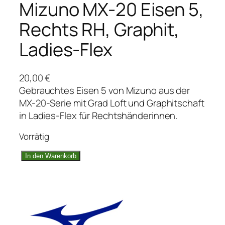
Mizuno MX-20 Eisen 5,
Rechts RH, Graphit,
Ladies-Flex
20,00
€
Gebrauchtes Eisen 5 von Mizuno aus der
MX-20-Serie mit Grad Loft und Graphitschaft
in Ladies-Flex für Rechtshänderinnen.
Vorrätig
M
In den Warenkorb
i
z
u
n
o