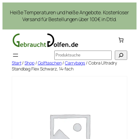
Zum
Heiße Temperaturen und heiße Angebote. Kostenloser
Inhalt
Versand für Bestellungen über 100€ in Dtld.
springen
Suchen
Start
/
Shop
/
Golftaschen
/
Carrybags
/ Cobra Ultradry
Standbag Flex Schwarz, 14-fach