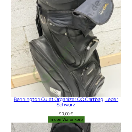
Bennington Quiet Organizer QO Cartbag, Leder
Schwarz
90,00
€
In den Warenkorb