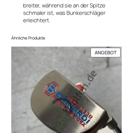
breiter, während sie an der Spitze
schmaler ist, was Bunkerschläger
erleichtert.
Ähnliche Produkte
PRODU
ANGEBOT
IM
ANGEB