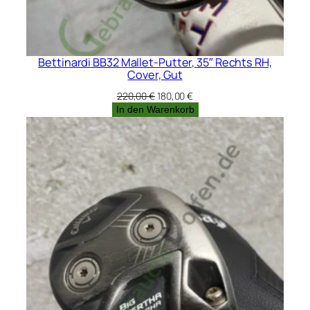
Bettinardi BB32 Mallet-Putter, 35″ Rechts RH,
Cover, Gut
Ursprünglicher
Aktueller
220,00
€
180,00
€
Preis
Preis
In den Warenkorb
war:
ist:
220,00 €
180,00 €.