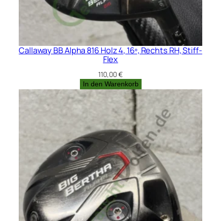
Callaway BB Alpha 816 Holz 4, 16º, Rechts RH, Stiff-
Flex
110,00
€
In den Warenkorb