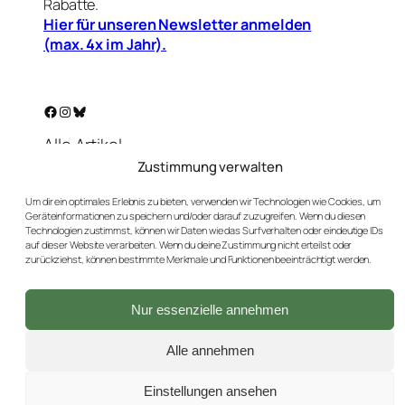
Rabatte.
Hier für unseren Newsletter anmelden
(max. 4x im Jahr).
Facebook
Instagram
Bluesky
Alle Artikel
Warenkorb
Zustimmung verwalten
Mein Konto
Um dir ein optimales Erlebnis zu bieten, verwenden wir Technologien wie Cookies, um
Unser Golf-Blog
Geräteinformationen zu speichern und/oder darauf zuzugreifen. Wenn du diesen
Kontakt
Technologien zustimmst, können wir Daten wie das Surfverhalten oder eindeutige IDs
auf dieser Website verarbeiten. Wenn du deine Zustimmung nicht erteilst oder
AGBs
zurückziehst, können bestimmte Merkmale und Funktionen beeinträchtigt werden.
Datenschutz
Impressum
Nur essenzielle annehmen
Versand & Rückgaben
Widerrufsbutton
Alle annehmen
Einstellungen ansehen
2026 © GebrauchtGolfen.de