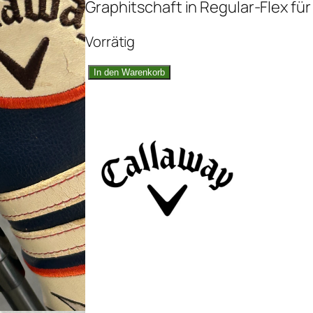
Graphitschaft in Regular-Flex fü
Vorrätig
C
In den Warenkorb
a
l
l
a
w
a
y
X
R
H
y