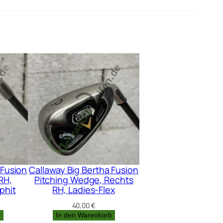
 Fusion
Callaway Big Bertha Fusion
RH,
Pitching Wedge, Rechts
phit
RH, Ladies-Flex
40,00
€
b
In den Warenkorb