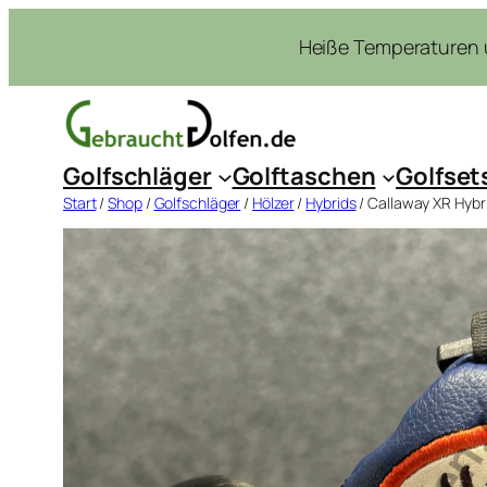
Zum
Heiße Temperaturen u
Inhalt
springen
Golfschläger
Golftaschen
Golfset
Start
/
Shop
/
Golfschläger
/
Hölzer
/
Hybrids
/ Callaway XR Hybri