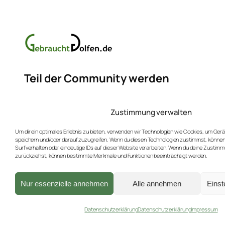
Teil der Community werden
Erfahren Sie mehr über neue Produkte und Rabat
Zustimmung verwalten
Hier für unseren Newsletter anmelden (max. 4x
Um dir ein optimales Erlebnis zu bieten, verwenden wir Technologien wie Cookies, um Ger
speichern und/oder darauf zuzugreifen. Wenn du diesen Technologien zustimmst, können
Surfverhalten oder eindeutige IDs auf dieser Website verarbeiten. Wenn du deine Zustimmu
zurückziehst, können bestimmte Merkmale und Funktionen beeinträchtigt werden.
Facebook
Instagram
Bluesky
Nur essenzielle annehmen
Alle annehmen
Einst
Datenschutzerklärung
Datenschutzerklärung
Impressum