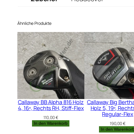
Ähnliche Produkte
Callaway BB Alpha 816 Holz
Callaway Big Berth
4, 16º, Rechts RH, Stiff-Flex
Holz 5, 19º, Recht
Regular-Flex
110,00
€
190,00
€
In den Warenkorb
In den Warenkor