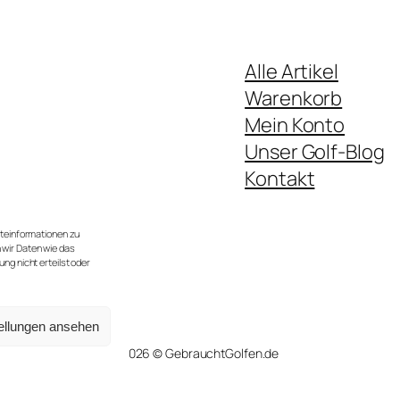
Alle Artikel
Warenkorb
Mein Konto
Unser Golf-Blog
Kontakt
te.
 im Jahr).
äteinformationen zu
 wir Daten wie das
ng nicht erteilst oder
ellungen ansehen
2026 © GebrauchtGolfen.de