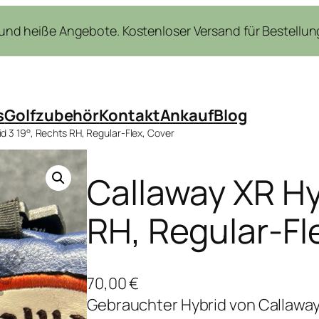
nd heiße Angebote. Kostenloser Versand für Bestellung
s
Golfzubehör
Kontakt
Ankauf
Blog
d 3 19°, Rechts RH, Regular-Flex, Cover
Callaway XR Hy
RH, Regular-Fl
70,00
€
Gebrauchter Hybrid von Callaway 