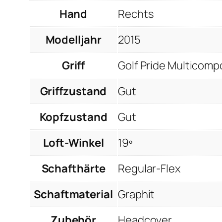
Hand
Rechts
Modelljahr
2015
Griff
Golf Pride Multicom
Griffzustand
Gut
Kopfzustand
Gut
Loft-Winkel
19º
Schafthärte
Regular-Flex
Schaftmaterial
Graphit
Zubehör
Headcover