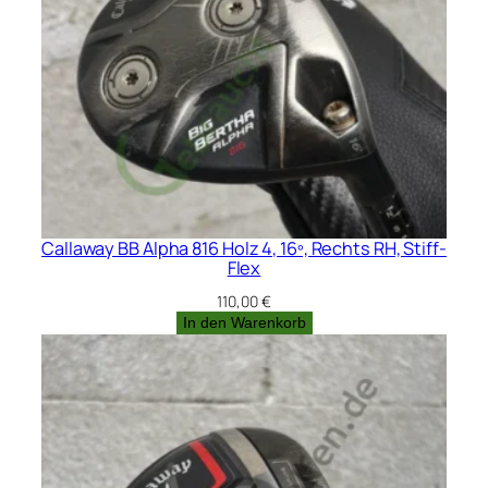
Callaway BB Alpha 816 Holz 4, 16º, Rechts RH, Stiff-
Flex
110,00
€
In den Warenkorb