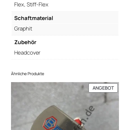
Flex, Stiff-Flex
Schaftmaterial
Graphit
Zubehör
Headcover
Ähnliche Produkte
PRODU
ANGEBOT
IM
ANGEB