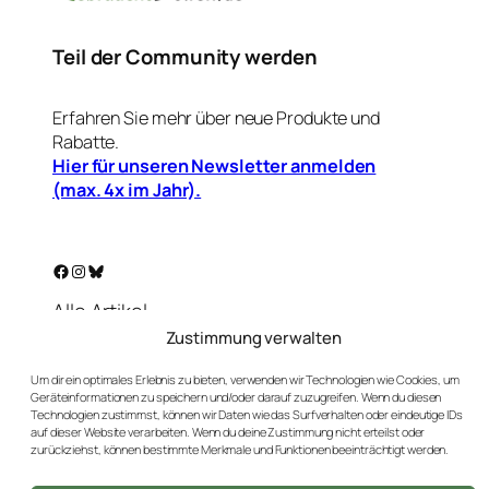
Teil der Community werden
Erfahren Sie mehr über neue Produkte und
Rabatte.
Hier für unseren Newsletter anmelden
(max. 4x im Jahr).
Facebook
Instagram
Bluesky
Alle Artikel
Warenkorb
Zustimmung verwalten
Mein Konto
Um dir ein optimales Erlebnis zu bieten, verwenden wir Technologien wie Cookies, um
Unser Golf-Blog
Geräteinformationen zu speichern und/oder darauf zuzugreifen. Wenn du diesen
Technologien zustimmst, können wir Daten wie das Surfverhalten oder eindeutige IDs
Kontakt
auf dieser Website verarbeiten. Wenn du deine Zustimmung nicht erteilst oder
AGBs
zurückziehst, können bestimmte Merkmale und Funktionen beeinträchtigt werden.
Datenschutz