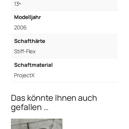
i
13º
f
Modelljahr
f
-
2006
F
l
Schafthärte
e
Stiff-Flex
x
,
Schaftmaterial
+
ProjectX
0
.
5
Das könnte Ihnen auch
"
M
gefallen …
e
n
g