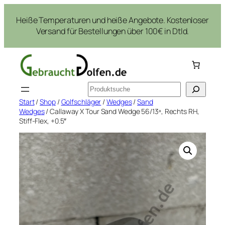
Zum
Heiße Temperaturen und heiße Angebote. Kostenloser
Inhalt
Versand für Bestellungen über 100€ in Dtld.
springen
Suchen
Start
/
Shop
/
Golfschläger
/
Wedges
/
Sand
Wedges
/ Callaway X Tour Sand Wedge 56/13º, Rechts RH,
Stiff-Flex, +0.5″