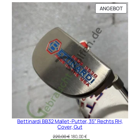
PRODU
ANGEBOT
IM
ANGEB
Bettinardi BB32 Mallet-Putter, 35″ Rechts RH,
Cover, Gut
Ursprünglicher
Aktueller
220,00
€
180,00
€