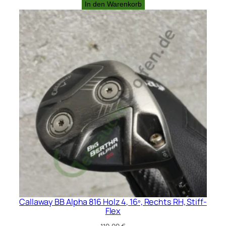
Preis
Preis
In den Warenkorb
war:
ist:
220,00 €
180,00 €.
Callaway BB Alpha 816 Holz 4, 16º, Rechts RH, Stiff-
Flex