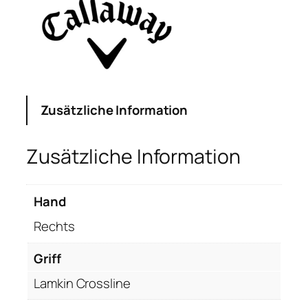
a
w
a
y
X
T
o
Zusätzliche Information
u
r
Zusätzliche Information
S
a
n
Hand
d
Rechts
W
e
Griff
d
g
Lamkin Crossline
e