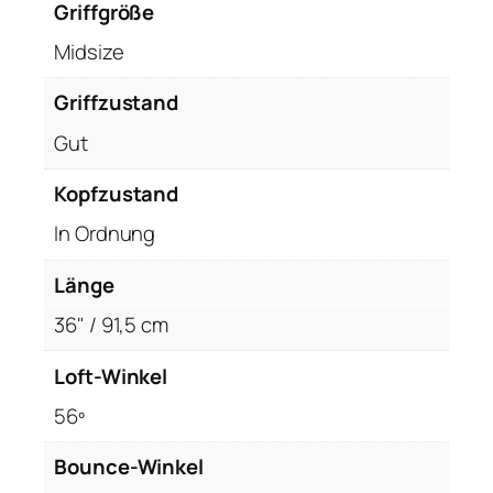
5
Griffgröße
6
Midsize
/
1
Griffzustand
3
Gut
º
,
Kopfzustand
R
e
In Ordnung
c
Länge
h
t
36" / 91,5 cm
s
R
Loft-Winkel
H
56º
,
S
Bounce-Winkel
t