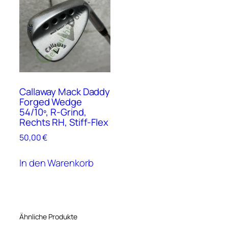
e
Callaway Mack Daddy
Forged Wedge
54/10º, R-Grind,
Rechts RH, Stiff-Flex
50,00
€
In den Warenkorb
Ähnliche Produkte