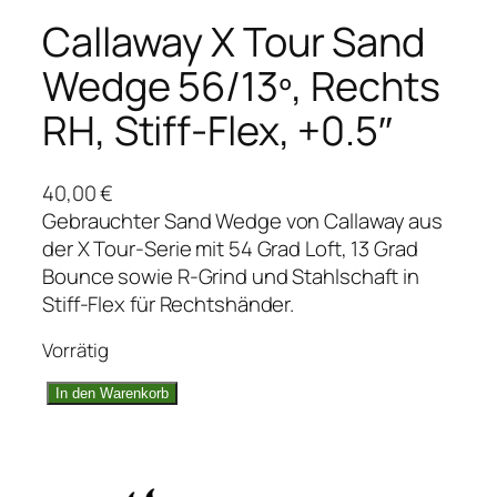
Callaway X Tour Sand
Wedge 56/13º, Rechts
RH, Stiff-Flex, +0.5″
40,00
€
Gebrauchter Sand Wedge von Callaway aus
der X Tour-Serie mit 54 Grad Loft, 13 Grad
Bounce sowie R-Grind und Stahlschaft in
Stiff-Flex für Rechtshänder.
Vorrätig
C
In den Warenkorb
a
l
l