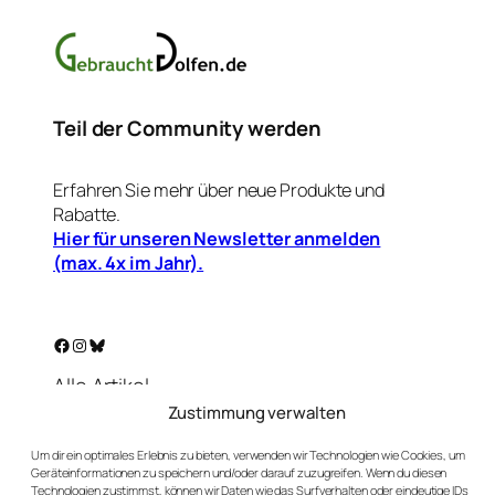
Teil der Community werden
Erfahren Sie mehr über neue Produkte und
Rabatte.
Hier für unseren Newsletter anmelden
(max. 4x im Jahr).
Facebook
Instagram
Bluesky
Alle Artikel
Warenkorb
Zustimmung verwalten
Mein Konto
Um dir ein optimales Erlebnis zu bieten, verwenden wir Technologien wie Cookies, um
Unser Golf-Blog
Geräteinformationen zu speichern und/oder darauf zuzugreifen. Wenn du diesen
Technologien zustimmst, können wir Daten wie das Surfverhalten oder eindeutige IDs