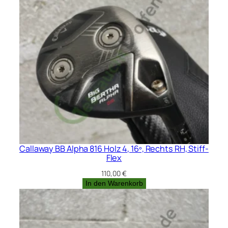
Callaway BB Alpha 816 Holz 4, 16º, Rechts RH, Stiff-
Flex
110,00
€
In den Warenkorb