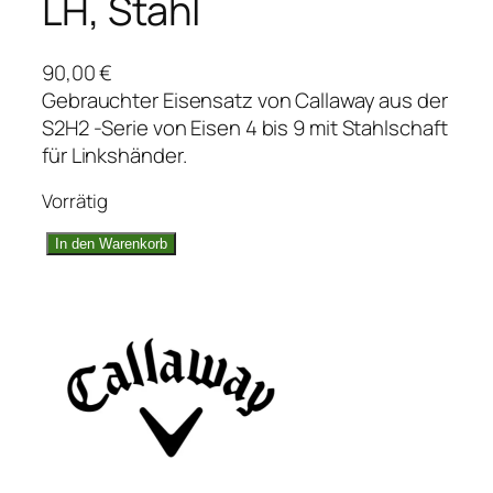
LH, Stahl
90,00
€
Gebrauchter Eisensatz von Callaway aus der
S2H2 -Serie von Eisen 4 bis 9 mit Stahlschaft
für Linkshänder.
Vorrätig
C
In den Warenkorb
a
l
l
a
w
a
y
S
2