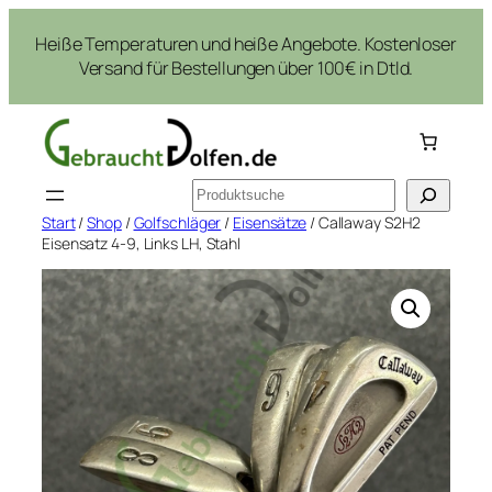
Zum
Heiße Temperaturen und heiße Angebote. Kostenloser
Inhalt
Versand für Bestellungen über 100€ in Dtld.
springen
Suchen
Start
/
Shop
/
Golfschläger
/
Eisensätze
/ Callaway S2H2
Eisensatz 4-9, Links LH, Stahl