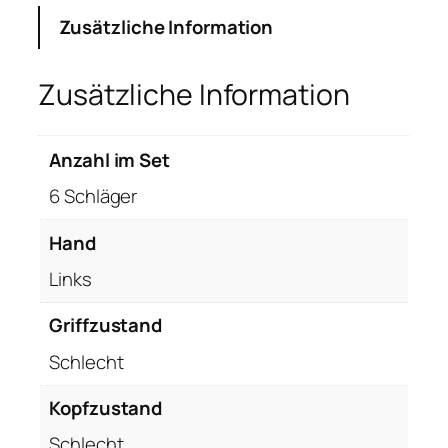
H
Zusätzliche Information
2
E
Zusätzliche Information
i
s
e
Anzahl im Set
n
6 Schläger
s
a
Hand
t
z
Links
4
-
Griffzustand
9
Schlecht
,
L
Kopfzustand
i
Schlecht