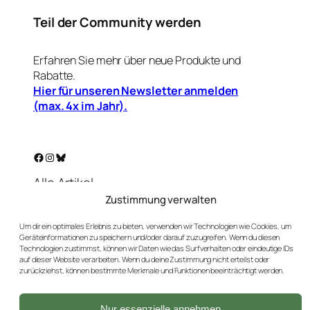
Teil der Community werden
Erfahren Sie mehr über neue Produkte und
Rabatte.
Hier für unseren Newsletter anmelden
(max. 4x im Jahr).
Facebook
Instagram
Bluesky
Alle Artikel
Warenkorb
Zustimmung verwalten
Mein Konto
Um dir ein optimales Erlebnis zu bieten, verwenden wir Technologien wie Cookies, um
Unser Golf-Blog
Geräteinformationen zu speichern und/oder darauf zuzugreifen. Wenn du diesen
Technologien zustimmst, können wir Daten wie das Surfverhalten oder eindeutige IDs
Kontakt
auf dieser Website verarbeiten. Wenn du deine Zustimmung nicht erteilst oder
AGBs
zurückziehst, können bestimmte Merkmale und Funktionen beeinträchtigt werden.
Datenschutz
Impressum
Nur essenzielle annehmen