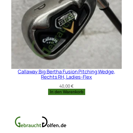
Callaway Big Bertha Fusion Pitching Wedge,
Rechts RH, Ladies-Flex
40,00
€
In den Warenkorb