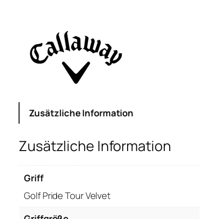
a
l
l
a
w
a
y
G
B
B
Zusätzliche Information
E
p
Zusätzliche Information
i
c
H
Griff
o
Golf Pride Tour Velvet
l
z
Griffgröße