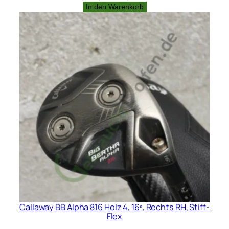
Preis
Preis
In den Warenkorb
war:
ist:
220,00 €
180,00 €.
Callaway BB Alpha 816 Holz 4, 16º, Rechts RH, Stiff-
Flex