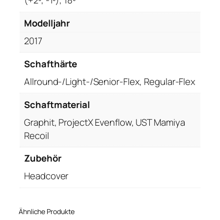
(+2º, -1º), 18º
e
Modelljahr
2017
Schafthärte
Allround-/Light-/Senior-Flex, Regular-Flex
Schaftmaterial
Graphit, ProjectX Evenflow, UST Mamiya
Recoil
Zubehör
Headcover
Ähnliche Produkte