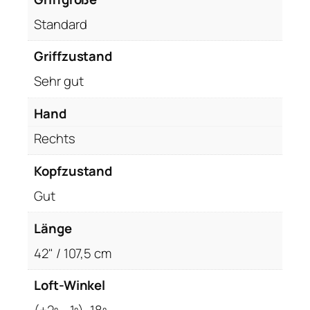
5
,
Standard
1
8
Griffzustand
º
Sehr gut
,
R
Hand
e
Rechts
c
h
Kopfzustand
t
s
Gut
R
Länge
H
M
42" / 107,5 cm
e
n
Loft-Winkel
g