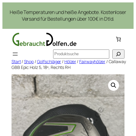
Zum
Heiße Temperaturen und heiße Angebote. Kostenloser
Inhalt
Versand für Bestellungen über 100€ in Dtld.
springen
Suchen
Start
/
Shop
/
Golfschläger
/
Hölzer
/
Fairwayhölzer
/ Callaway
GBB Epic Holz 5, 18º, Rechts RH