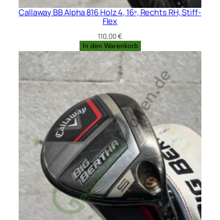
Callaway BB Alpha 816 Holz 4, 16º, Rechts RH, Stiff-
Flex
110,00
€
In den Warenkorb