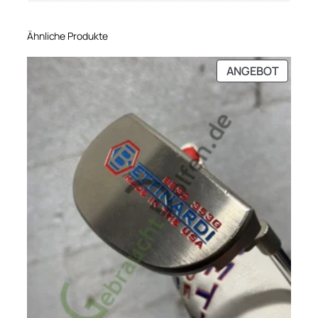
Ähnliche Produkte
PRODU
ANGEBOT
IM
ANGEB