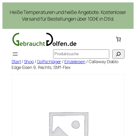
Zum
Heiße Temperaturen und heiße Angebote. Kostenloser
Inhalt
Versand für Bestellungen über 100€ in Dtld.
springen
Suchen
Start
/
Shop
/
Golfschläger
/
Einzeleisen
/ Callaway Diablo
Edge Eisen 9, Rechts, Stiff-Flex