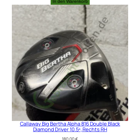
In den Warenkorb
Callaway Big Bertha Alpha 816 Double Black
Diamond Driver 10.5º, Rechts RH
180,00
€