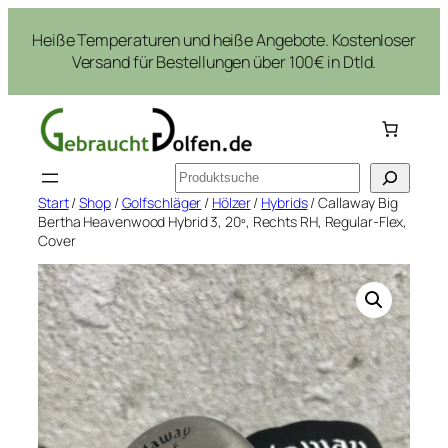
Zum
Heiße Temperaturen und heiße Angebote. Kostenloser
Inhalt
Versand für Bestellungen über 100€ in Dtld.
springen
Suchen
Start
/
Shop
/
Golfschläger
/
Hölzer
/
Hybrids
/ Callaway Big
Bertha Heavenwood Hybrid 3, 20º, Rechts RH, Regular-Flex,
Cover