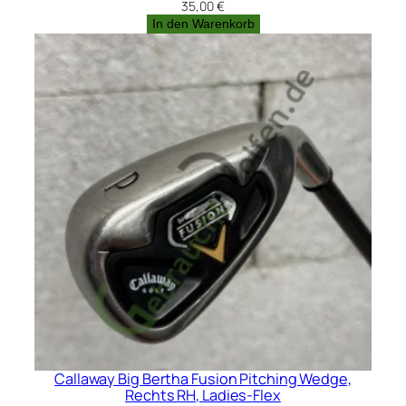
35,00
€
In den Warenkorb
Callaway Big Bertha Fusion Pitching Wedge,
Rechts RH, Ladies-Flex