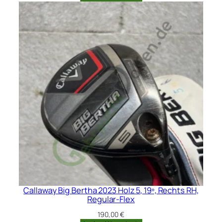
war:
ist:
220,00 €
180,00 €.
Callaway Big Bertha 2023 Holz 5, 19º, Rechts RH,
Regular-Flex
190,00
€