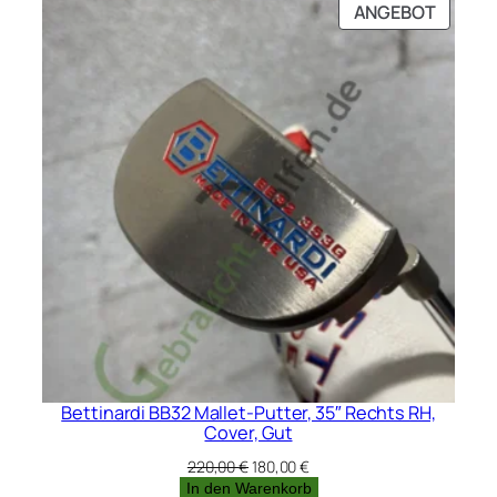
PRODU
ANGEBOT
IM
ANGEB
Bettinardi BB32 Mallet-Putter, 35″ Rechts RH,
Cover, Gut
Ursprünglicher
Aktueller
220,00
€
180,00
€
Preis
Preis
In den Warenkorb