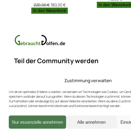
Ursprünglicher
Aktueller
220,00
€
180,00
€
In den Warenkor
Preis
Preis
In den Warenkorb
war:
ist:
220,00 €
180,00 €.
Teil der Community werden
Erfahren Sie mehr über neue Produkte und Rabat
Zustimmung verwalten
Hier für unseren Newsletter anmelden (max. 4x
Um dir ein optimales Erlebnis zu bieten, verwenden wir Technologien wie Cookies, um Ger
speichern und/oder darauf zuzugreifen. Wenn du diesen Technologien zustimmst, können
Surfverhalten oder eindeutige IDs auf dieser Website verarbeiten. Wenn du deine Zustimmu
zurückziehst, können bestimmte Merkmale und Funktionen beeinträchtigt werden.
Facebook
Instagram
Bluesky
Nur essenzielle annehmen
Alle annehmen
Einst