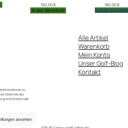
190,00
€
180,00
€
b
Ausführung wähle
In den Warenkorb
Alle Artikel
Warenkorb
Mein Konto
Unser Golf-Blog
Kontakt
te.
 im Jahr).
äteinformationen zu
 wir Daten wie das
ng nicht erteilst oder
ellungen ansehen
2026 © GebrauchtGolfen.de