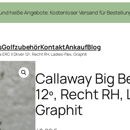
nd heiße Angebote. Kostenloser Versand für Bestellung
s
Golfzubehör
Kontakt
Ankauf
Blog
 ERC II Driver 12º, Recht RH, Ladies-Flex, Graphit
Callaway Big Be
12º, Recht RH, 
Graphit