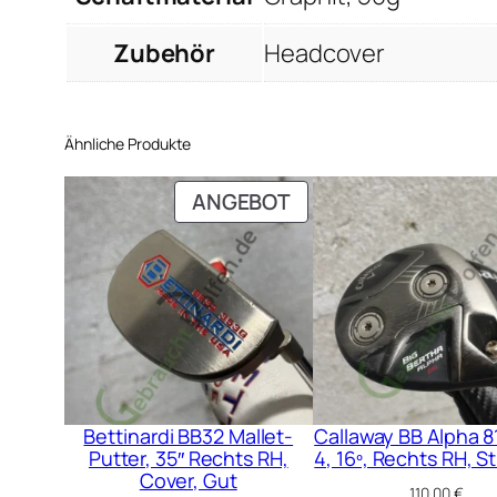
Zubehör
Headcover
Ähnliche Produkte
PRODUKT
ANGEBOT
IM
ANGEBOT
Bettinardi BB32 Mallet-
Callaway BB Alpha 8
Putter, 35″ Rechts RH,
4, 16º, Rechts RH, St
Cover, Gut
110,00
€