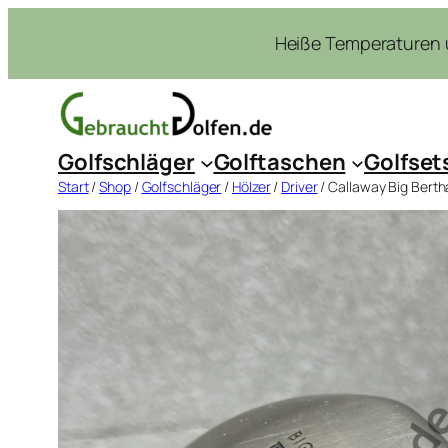
Zum
Heiße Temperaturen u
Inhalt
springen
Golfschläger
Golftaschen
Golfset
Start
/
Shop
/
Golfschläger
/
Hölzer
/
Driver
/ Callaway Big Bertha