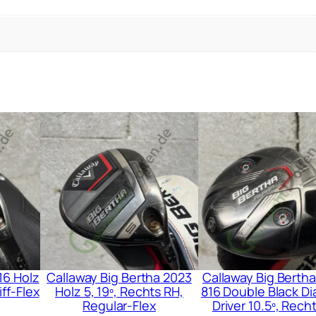
16 Holz
Callaway Big Bertha 2023
Callaway Big Bertha
iff-Flex
Holz 5, 19º, Rechts RH,
816 Double Black D
Regular-Flex
Driver 10.5º, Rech