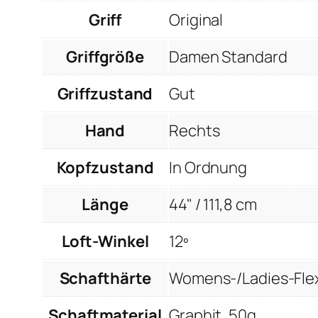
Griff
Original
Griffgröße
Damen Standard
Griffzustand
Gut
Hand
Rechts
Kopfzustand
In Ordnung
Länge
44" / 111,8 cm
Loft-Winkel
12º
Schafthärte
Womens-/Ladies-Fle
Schaftmaterial
Graphit, 50g