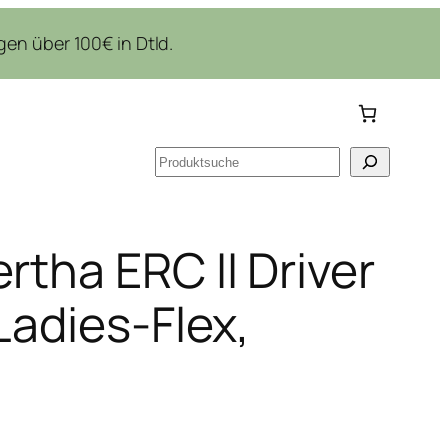
en über 100€ in Dtld.
Suchen
rtha ERC II Driver
Ladies-Flex,