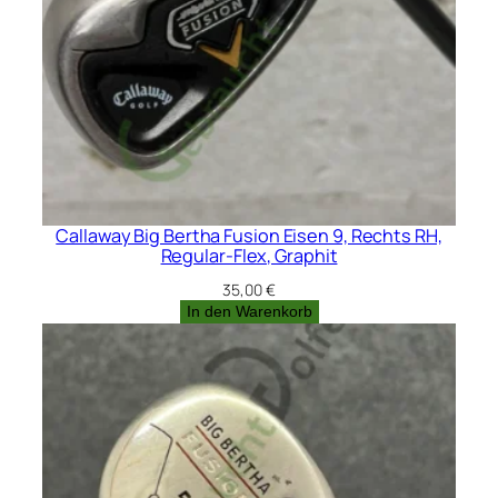
Callaway Big Bertha Fusion Eisen 9, Rechts RH,
Regular-Flex, Graphit
35,00
€
In den Warenkorb