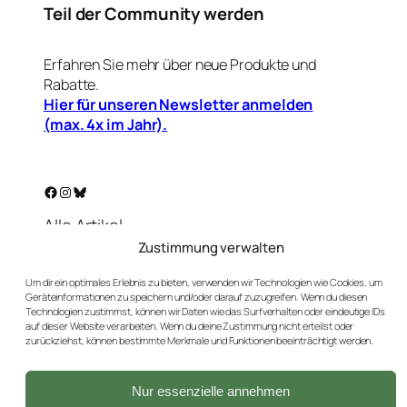
Teil der Community werden
Erfahren Sie mehr über neue Produkte und
Rabatte.
Hier für unseren Newsletter anmelden
(max. 4x im Jahr).
Facebook
Instagram
Bluesky
Alle Artikel
Warenkorb
Zustimmung verwalten
Mein Konto
Um dir ein optimales Erlebnis zu bieten, verwenden wir Technologien wie Cookies, um
Unser Golf-Blog
Geräteinformationen zu speichern und/oder darauf zuzugreifen. Wenn du diesen
Kontakt
Technologien zustimmst, können wir Daten wie das Surfverhalten oder eindeutige IDs
auf dieser Website verarbeiten. Wenn du deine Zustimmung nicht erteilst oder
AGBs
zurückziehst, können bestimmte Merkmale und Funktionen beeinträchtigt werden.
Datenschutz
Impressum
Nur essenzielle annehmen
Versand & Rückgaben