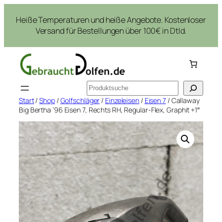
Zum
Heiße Temperaturen und heiße Angebote. Kostenloser
Inhalt
Versand für Bestellungen über 100€ in Dtld.
springen
Suchen
Start
/
Shop
/
Golfschläger
/
Einzeleisen
/
Eisen 7
/ Callaway
Big Bertha ’96 Eisen 7, Rechts RH, Regular-Flex, Graphit +1″