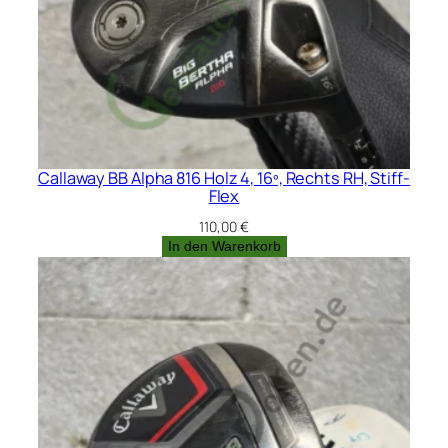
Callaway BB Alpha 816 Holz 4, 16º, Rechts RH, Stiff-
Flex
110,00
€
In den Warenkorb