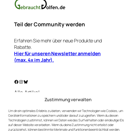
Teil der Community werden
Erfahren Sie mehr über neue Produkte und
Rabatte.
Hier für unseren Newsletter anmelden
(max. 4x im Jahr).
Facebook
Instagram
Bluesky
Alle Artikel
Warenkorb
Zustimmung verwalten
Mein Konto
Um dir ein optimales Erlebnis zu bieten, verwenden wir Technologien wie Cookies, um
Unser Golf-Blog
Geräteinformationen zu speichern und/oder darauf zuzugreifen. Wenn du diesen
Kontakt
Technologien zustimmst, können wir Daten wie das Surfverhalten oder eindeutige IDs
auf dieser Website verarbeiten. Wenn du deine Zustimmung nicht erteilst oder
AGBs
zurückziehst, können bestimmte Merkmale und Funktionen beeinträchtigt werden.