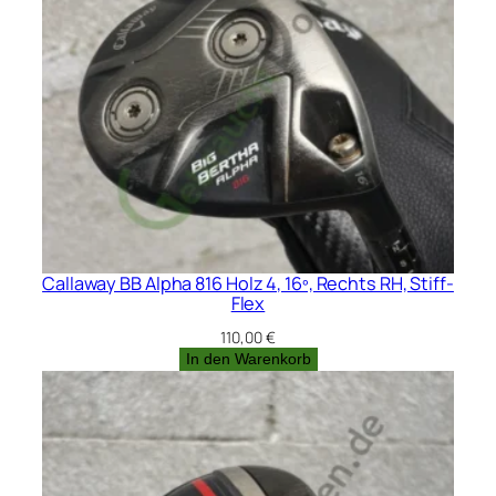
Callaway BB Alpha 816 Holz 4, 16º, Rechts RH, Stiff-
Flex
110,00
€
In den Warenkorb