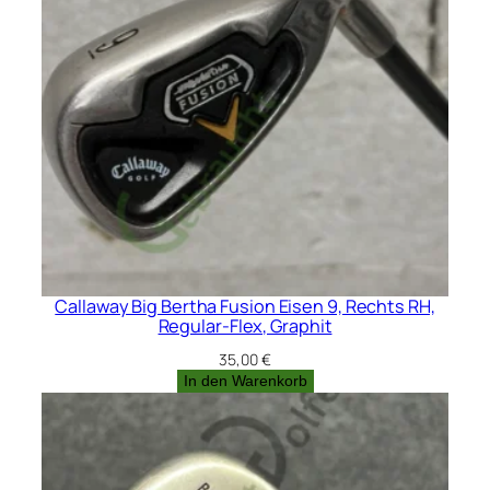
Callaway Big Bertha Fusion Eisen 9, Rechts RH,
Regular-Flex, Graphit
35,00
€
In den Warenkorb