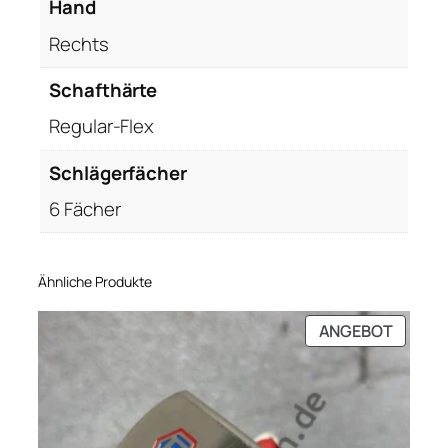
Hand
Rechts
Schafthärte
Regular-Flex
Schlägerfächer
6 Fächer
Ähnliche Produkte
PRODU
ANGEBOT
IM
ANGEB