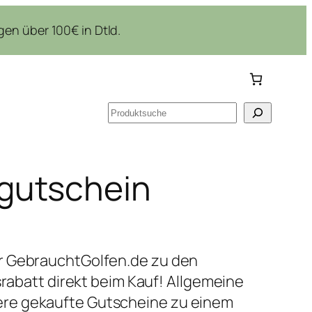
en über 100€ in Dtld.
Suchen
gutschein
r GebrauchtGolfen.de zu den
srabatt direkt beim Kauf! Allgemeine
re gekaufte Gutscheine zu einem