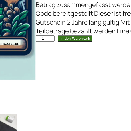
Betrag zusammengefasst werden 
Code bereitgestellt Dieser ist fr
Gutschein 2 Jahre lang gültig M
Teilbeträge bezahlt werden Eine 
5
In den Warenkorb
5
€
G
e
s
c
h
e
n
k