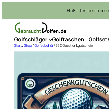
Zum
Heiße Temperaturen u
Inhalt
springen
Golfschläger
Golftaschen
Golfset
Start
/
Shop
/
Golfzubehör
/ 55€ Geschenkgutschein