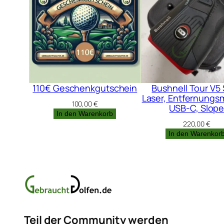
110€ Geschenkgutschein
Bushnell Tour V5 
Laser, Entfernungs
100,00
€
USB-C, Slop
In den Warenkorb
220,00
€
In den Warenkor
Teil der Community werden