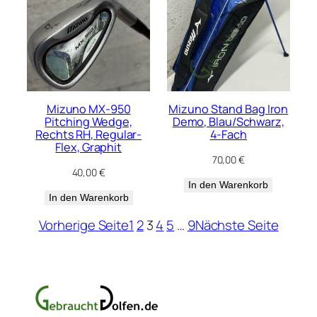
Mizuno MX-950
Mizuno Stand Bag Iron
Pitching Wedge,
Demo, Blau/Schwarz,
Rechts RH, Regular-
4-Fach
Flex, Graphit
70,00
€
40,00
€
In den Warenkorb
In den Warenkorb
Vorherige Seite
1
2
3
4
5
…
9
Nächste Seite