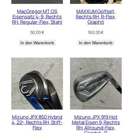
MacGregor MT OS
MAXXUM Golfset,
Eisensatz 4-9, Rechts
Rechts RH, R-Flex,
RH, Regular-Flex, Stahl
Graphit
50,00
€
160,00
€
In den Warenkorb
In den Warenkorb
Mizuno JPX 850 Hybrid
Mizuno JPX 919 Hot
4, 22º, Rechts RH, Stiff-
Metal Eisen 9, Rechts
Flex
RH, Allround-Flex,