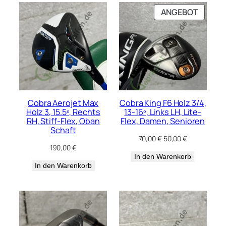
PRODU
ANGEBOT
IM
ANGEB
Cobra Aerojet Max
Cobra King F6 Holz 3/4,
Holz 3, 15.5º, Rechts
13-16º, Links LH, Lite-
RH, Stiff-Flex, Oban
Flex, Damen, Senioren
Schaft
Ursprünglicher
Aktueller
70,00
€
50,00
€
190,00
€
Preis
Preis
In den Warenkorb
war:
ist:
In den Warenkorb
70,00 €
50,00 €.