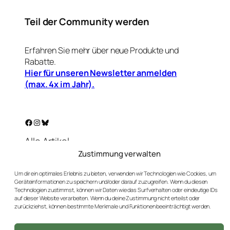
Teil der Community werden
Erfahren Sie mehr über neue Produkte und
Rabatte.
Hier für unseren Newsletter anmelden
(max. 4x im Jahr).
Facebook
Instagram
Bluesky
Alle Artikel
Warenkorb
Zustimmung verwalten
Mein Konto
Um dir ein optimales Erlebnis zu bieten, verwenden wir Technologien wie Cookies, um
Unser Golf-Blog
Geräteinformationen zu speichern und/oder darauf zuzugreifen. Wenn du diesen
Kontakt
Technologien zustimmst, können wir Daten wie das Surfverhalten oder eindeutige IDs
auf dieser Website verarbeiten. Wenn du deine Zustimmung nicht erteilst oder
AGBs
zurückziehst, können bestimmte Merkmale und Funktionen beeinträchtigt werden.
Datenschutz