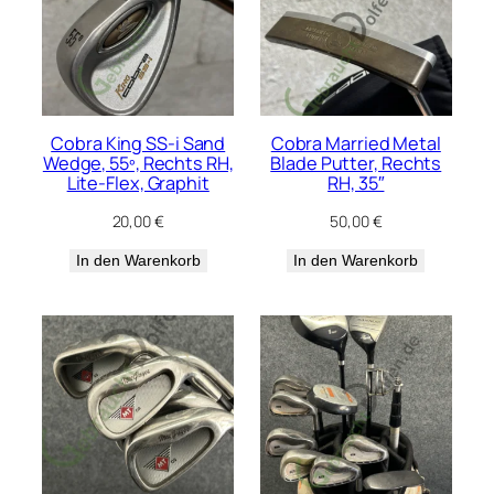
Cobra King SS-i Sand
Cobra Married Metal
Wedge, 55º, Rechts RH,
Blade Putter, Rechts
Lite-Flex, Graphit
RH, 35″
20,00
€
50,00
€
In den Warenkorb
In den Warenkorb