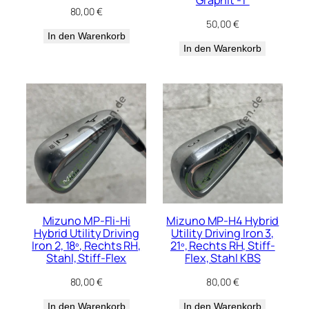
Graphit -1″
80,00
€
50,00
€
In den Warenkorb
In den Warenkorb
Mizuno MP-Fli-Hi
Mizuno MP-H4 Hybrid
Hybrid Utility Driving
Utility Driving Iron 3,
Iron 2, 18º, Rechts RH,
21º, Rechts RH, Stiff-
Stahl, Stiff-Flex
Flex, Stahl KBS
80,00
€
80,00
€
In den Warenkorb
In den Warenkorb