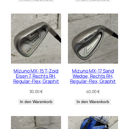
Mizuno MX-15 T-Zoid
Mizuno MX-17 Sand
Eisen 7, Rechts RH,
Wedge, Rechts RH,
Regular-Flex, Graphit
Regular-Flex, Graphit
30,00
€
40,00
€
In den Warenkorb
In den Warenkorb