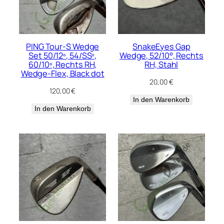
PING Tour-S Wedge
SnakeEyes Gap
Set 50/12º, 54/SSº,
Wedge, 52/10°, Rechts
60/10º, Rechts RH,
RH, Stahl
Wedge-Flex, Black dot
20,00
€
120,00
€
In den Warenkorb
In den Warenkorb