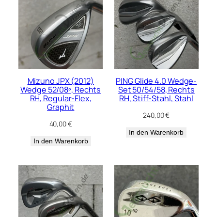
Mizuno JPX (2012)
PING Glide 4.0 Wedge-
Wedge 52/08º, Rechts
Set 50/54/58, Rechts
RH, Regular-Flex,
RH, Stiff-Stahl, Stahl
Graphit
240,00
€
40,00
€
In den Warenkorb
In den Warenkorb