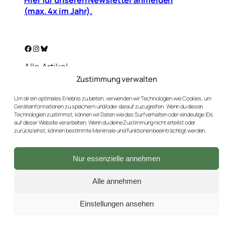
(max. 4x im Jahr).
Facebook
Instagram
Bluesky
Alle Artikel
Warenkorb
Zustimmung verwalten
Mein Konto
Um dir ein optimales Erlebnis zu bieten, verwenden wir Technologien wie Cookies, um
Unser Golf-Blog
Geräteinformationen zu speichern und/oder darauf zuzugreifen. Wenn du diesen
Kontakt
Technologien zustimmst, können wir Daten wie das Surfverhalten oder eindeutige IDs
auf dieser Website verarbeiten. Wenn du deine Zustimmung nicht erteilst oder
AGBs
zurückziehst, können bestimmte Merkmale und Funktionen beeinträchtigt werden.
Datenschutz
Impressum
Nur essenzielle annehmen
Versand & Rückgaben
Widerrufsbutton
Alle annehmen
Einstellungen ansehen
2026 © GebrauchtGolfen.de