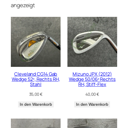
angezeigt
Cleveland CG14 Gab
Mizuno JPX (2012)
Wedge 52º, Rechts RH,
Wedge 50/06º Rechts
Stahl
RH, Stiff-Flex
35,00
€
40,00
€
In den Warenkorb
In den Warenkorb