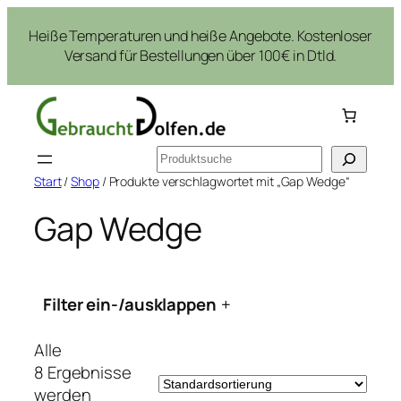
Zum
Heiße Temperaturen und heiße Angebote. Kostenloser
Inhalt
Versand für Bestellungen über 100€ in Dtld.
springen
Suchen
Start
/
Shop
/ Produkte verschlagwortet mit „Gap Wedge“
Gap Wedge
Filter ein-/ausklappen
+
Alle
8 Ergebnisse
werden